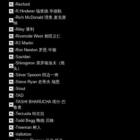
-Rexford
-R.Hinderer 瑞查德.辛德勒
-Rich McDonald 理查.麦克唐
纳
-Riley 莱利
-Riverside West 相田义仁
-RJ.Martin
-Ron Newton 罗恩.牛顿
-Savidan
-Shirogorov 席罗格洛夫（熊
头）
-Silver Spooon 田边一寿
-Steve Ryan 史蒂夫.瑞恩
-Stout
-TAD
-TASHI BHARUCHA 塔什.巴
鲁查
-Terzuola 特左拉
-Todd Begg 陶德.贝格
-Treeman 树人
-Vallotton