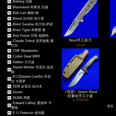
-Behring 贝林
-Blackwood 布莱克.伍德
-Bob Lum 鲍勃.林
-Brend 沃尔特.布兰登
-Brent Sandow 布兰特.萨诺
-Brian Tighe 布莱恩.泰
-Burt Foster 巴特.福斯特
Stout手工折刀
-Claudio Sobral 克劳迪奥.索
巴尔
￥0.00
-CMF Metalworks
-Corbin Steel WRX
-Dalibor 大力波
-Daniel Winkler 丹尼尔.温克
勒
-D.C(Dwaine Carrillo) 丹尼
尔.卡雷罗
-DDR 达雷尔.拉尔夫
（现货）Jason Stout
-Dozier
轻量化手工小直
-DUNN 邓恩
￥15000.00
-Edward Caffrey 爱德华.卡
首页
弗瑞
-E.G.Peterson 皮特森