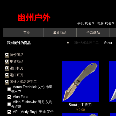
手机QQ咨询
电脑QQ咨询
首页
最新商品
全部商品
我浏览过的商品
国外大师名匠手工
->
-Stout
特价商品
现货商品
进口折刀
进口直刀
国外大师名匠手工
-Aaron Frederick 艾伦.弗里
德里克
-Alan Folts
-Allen Elishewitz 阿龙.艾利
Stout手工折刀
舍维茨
￥0.00
-AR（Andy Roy）安迪.罗伊