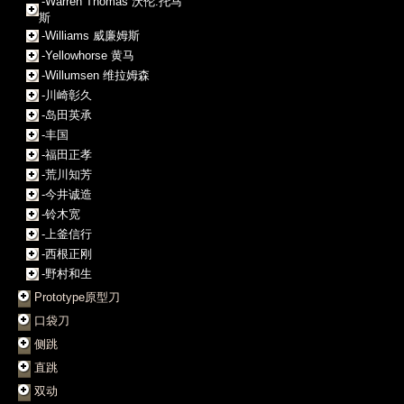
-Warren Thomas 沃伦.托马
斯
-Williams 威廉姆斯
-Yellowhorse 黄马
-Willumsen 维拉姆森
-川崎彰久
-岛田英承
-丰国
-福田正孝
-荒川知芳
-今井诚造
-铃木宽
-上釜信行
-西根正刚
-野村和生
Prototype原型刀
口袋刀
侧跳
直跳
双动