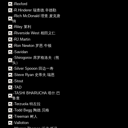
-Rexford
-R.Hinderer 瑞查德.辛德勒
-Rich McDonald 理查.麦克唐
纳
-Riley 莱利
-Riverside West 相田义仁
-RJ.Martin
-Ron Newton 罗恩.牛顿
-Savidan
-Shirogorov 席罗格洛夫（熊
头）
-Silver Spooon 田边一寿
-Steve Ryan 史蒂夫.瑞恩
-Stout
-TAD
-TASHI BHARUCHA 塔什.巴
鲁查
-Terzuola 特左拉
-Todd Begg 陶德.贝格
-Treeman 树人
-Vallotton