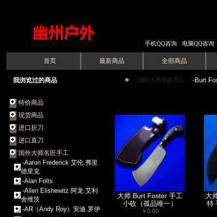
手机QQ咨询
电脑QQ咨询
首页
最新商品
全部商品
我浏览过的商品
国外大师名匠手工
->
-Burt 
特价商品
现货商品
进口折刀
进口直刀
国外大师名匠手工
-Aaron Frederick 艾伦.弗里
德里克
-Alan Folts
-Allen Elishewitz 阿龙.艾利
大师 Burt Foster 手工
大师 
舍维茨
小砍（孤品唯一）
特
-AR（Andy Roy）安迪.罗伊
￥0.00