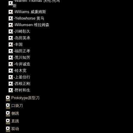
-Warren Thomas 沃伦.托马
斯
-Williams 威廉姆斯
-Yellowhorse 黄马
-Willumsen 维拉姆森
-川崎彰久
-岛田英承
-丰国
-福田正孝
-荒川知芳
-今井诚造
-铃木宽
-上釜信行
-西根正刚
-野村和生
Prototype原型刀
口袋刀
侧跳
直跳
双动