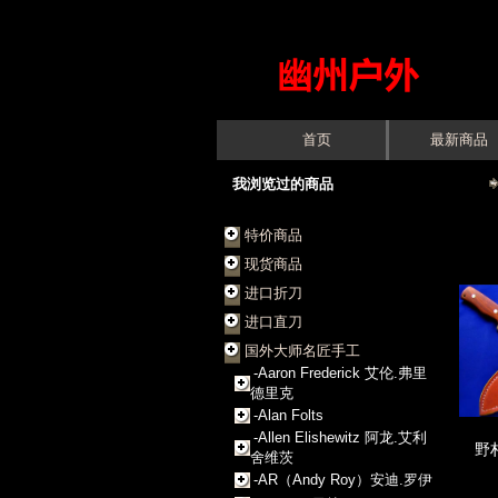
首页
最新商品
我浏览过的商品
特价商品
现货商品
进口折刀
进口直刀
国外大师名匠手工
-Aaron Frederick 艾伦.弗里
德里克
-Alan Folts
-Allen Elishewitz 阿龙.艾利
野
舍维茨
-AR（Andy Roy）安迪.罗伊