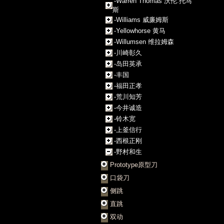
-Warren Thomas 沃伦.托马
斯
-Williams 威廉姆斯
-Yellowhorse 黄马
-Willumsen 维拉姆森
-川崎彰久
-岛田英承
-丰国
-福田正孝
-荒川知芳
-今井诚造
-铃木宽
-上釜信行
-西根正刚
-野村和生
Prototype原型刀
口袋刀
侧跳
直跳
双动