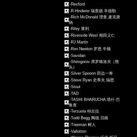
-Rexford
-R.Hinderer 瑞查德.辛德勒
-Rich McDonald 理查.麦克唐
纳
-Riley 莱利
-Riverside West 相田义仁
-RJ.Martin
-Ron Newton 罗恩.牛顿
-Savidan
-Shirogorov 席罗格洛夫（熊
头）
-Silver Spooon 田边一寿
-Steve Ryan 史蒂夫.瑞恩
-Stout
-TAD
-TASHI BHARUCHA 塔什.巴
鲁查
-Terzuola 特左拉
-Todd Begg 陶德.贝格
-Treeman 树人
-Vallotton