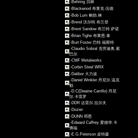
-Behring 贝林
-Blackwood 布莱克.伍德
-Bob Lum 鲍勃.林
-Brend 沃尔特.布兰登
-Brent Sandow 布兰特.萨诺
-Brian Tighe 布莱恩.泰
-Burt Foster 巴特.福斯特
-Claudio Sobral 克劳迪奥.索
巴尔
-CMF Metalworks
-Corbin Steel WRX
-Dalibor 大力波
-Daniel Winkler 丹尼尔.温克
勒
-D.C(Dwaine Carrillo) 丹尼
尔.卡雷罗
-DDR 达雷尔.拉尔夫
-Dozier
-DUNN 邓恩
-Edward Caffrey 爱德华.卡
弗瑞
-E.G.Peterson 皮特森