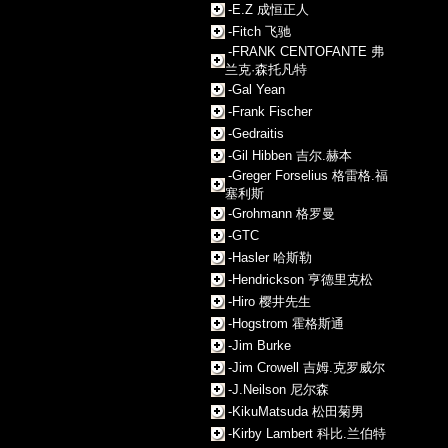
-E.Z 成恒正人
-Fitch 飞驰
-FRANK CENTOFANTE 弗
兰克·森托凡特
-Gal Yean
-Frank Fischer
-Gedraitis
-Gil Hibben 吉尔.赫本
-Greger Forselius 格雷格.福
塞利斯
-Grohmann 格罗曼
-GTC
-Hasler 哈斯勒
-Hendrickson 亨德里克松
-Hiro 樱井先生
-Hogstrom 霍格斯通
-Jim Burke
-Jim Crowell 吉姆.克罗威尔
-J.Neilson 尼尔森
-KikuMatsuda 松田菊男
-Kirby Lambert 科比.兰伯特