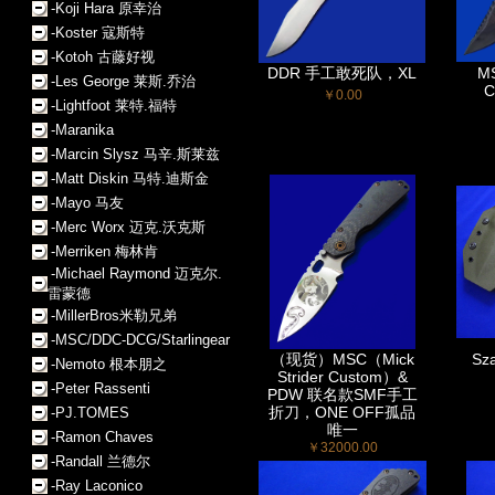
-Koji Hara 原幸治
-Koster 寇斯特
-Kotoh 古藤好视
DDR 手工敢死队，XL
MS
-Les George 莱斯.乔治
C
￥0.00
-Lightfoot 莱特.福特
-Maranika
-Marcin Slysz 马辛.斯莱兹
-Matt Diskin 马特.迪斯金
-Mayo 马友
-Merc Worx 迈克.沃克斯
-Merriken 梅林肯
-Michael Raymond 迈克尔.
雷蒙德
-MillerBros米勒兄弟
-MSC/DDC-DCG/Starlingear
（现货）MSC（Mick
Sz
-Nemoto 根本朋之
Strider Custom）&
-Peter Rassenti
PDW 联名款SMF手工
折刀，ONE OFF孤品
-PJ.TOMES
唯一
-Ramon Chaves
￥32000.00
-Randall 兰德尔
-Ray Laconico