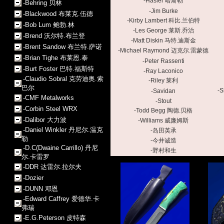
-Hasler 哈斯勒
-Behring 贝林
-Jim Burke
-Blackwood 布莱克.伍德
-Kirby Lambert 科比.兰伯特
-Bob Lum 鲍勃.林
-Les George 莱斯.乔治
-Brend 沃尔特.布兰登
-Matt Diskin 马特.迪斯金
-Brent Sandow 布兰特.萨诺
-Michael Raymond 迈克尔.雷蒙德
-Brian Tighe 布莱恩.泰
-Peter Rassenti
-Burt Foster 巴特.福斯特
-Ray Laconico
-Claudio Sobral 克劳迪奥.索
-Riley 莱利
巴尔
-
-Savidan
-CMF Metalworks
-Stout
-Corbin Steel WRX
-Todd Begg 陶德.贝格
-Dalibor 大力波
-Williams 威廉姆斯
-Daniel Winkler 丹尼尔.温克
-岛田英承
勒
-今井诚造
-D.C(Dwaine Carrillo) 丹尼
-野村和生
尔.卡雷罗
-DDR 达雷尔.拉尔夫
-Dozier
-DUNN 邓恩
-Edward Caffrey 爱德华.卡
弗瑞
-E.G.Peterson 皮特森