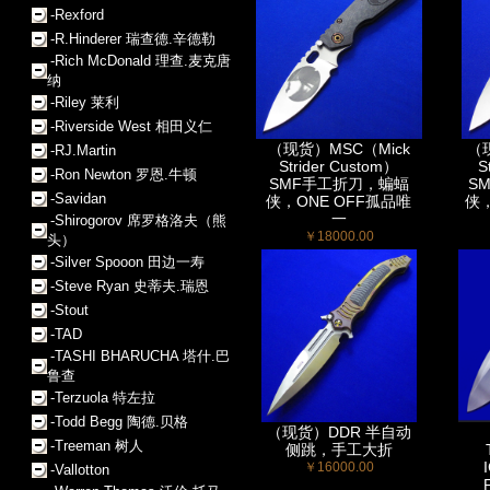
-Rexford
-R.Hinderer 瑞查德.辛德勒
-Rich McDonald 理查.麦克唐
纳
-Riley 莱利
-Riverside West 相田义仁
（现货）MSC（Mick
（
-RJ.Martin
Strider Custom）
S
-Ron Newton 罗恩.牛顿
SMF手工折刀，蝙蝠
S
-Savidan
侠，ONE OFF孤品唯
侠，
一
-Shirogorov 席罗格洛夫（熊
￥18000.00
头）
-Silver Spooon 田边一寿
-Steve Ryan 史蒂夫.瑞恩
-Stout
-TAD
-TASHI BHARUCHA 塔什.巴
鲁查
-Terzuola 特左拉
-Todd Begg 陶德.贝格
（现货）DDR 半自动
-Treeman 树人
侧跳，手工大折
￥16000.00
-Vallotton