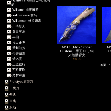
-Warren Thomas 沃伦.托马
斯
-Williams 威廉姆斯
-Yellowhorse 黄马
-Willumsen 维拉姆森
-川崎彰久
-岛田英承
-丰国
-福田正孝
MSC（Mick Strider
MS
-荒川知芳
Custom）手工XL，钢
C
-今井诚造
火骷髅背夹
-铃木宽
￥0.00
-上釜信行
首页
上
-西根正刚
-野村和生
Prototype原型刀
口袋刀
侧跳
直跳
双动