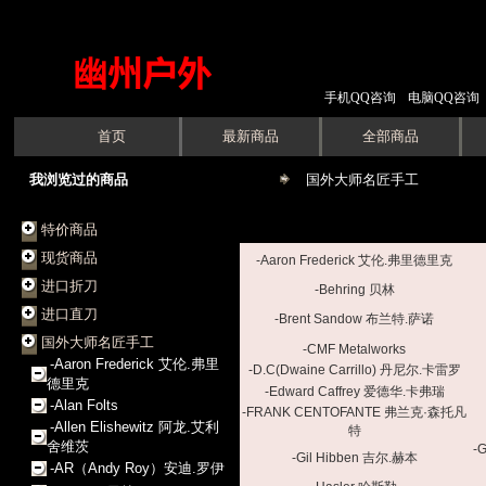
手机QQ咨询
电脑QQ咨询
首页
最新商品
全部商品
我浏览过的商品
国外大师名匠手工
特价商品
现货商品
-Aaron Frederick 艾伦.弗里德里克
进口折刀
-Behring 贝林
进口直刀
-Brent Sandow 布兰特.萨诺
国外大师名匠手工
-CMF Metalworks
-Aaron Frederick 艾伦.弗里
-D.C(Dwaine Carrillo) 丹尼尔.卡雷罗
德里克
-Edward Caffrey 爱德华.卡弗瑞
-Alan Folts
-FRANK CENTOFANTE 弗兰克·森托凡
-Allen Elishewitz 阿龙.艾利
特
舍维茨
-
-Gil Hibben 吉尔.赫本
-AR（Andy Roy）安迪.罗伊