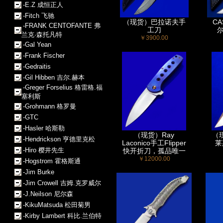
-E.Z 成恒正人
-Fitch 飞驰
（现货）巴拉诺夫手
C
-FRANK CENTOFANTE 弗
工刀
兰克·森托凡特
￥3900.00
-Gal Yean
-Frank Fischer
-Gedraitis
-Gil Hibben 吉尔.赫本
-Greger Forselius 格雷格.福
塞利斯
-Grohmann 格罗曼
-GTC
-Hasler 哈斯勒
（现货）Ray
（现
-Hendrickson 亨德里克松
Laconico手工Flipper
莱
-Hiro 樱井先生
快开折刀，孤品唯一
￥12000.00
-Hogstrom 霍格斯通
-Jim Burke
-Jim Crowell 吉姆.克罗威尔
-J.Neilson 尼尔森
-KikuMatsuda 松田菊男
-Kirby Lambert 科比.兰伯特