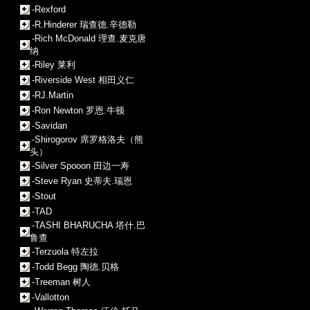
-Rexford
-R.Hinderer 瑞查德.辛德勒
-Rich McDonald 理查.麦克唐
纳
-Riley 莱利
-Riverside West 相田义仁
-RJ.Martin
-Ron Newton 罗恩.牛顿
-Savidan
-Shirogorov 席罗格洛夫（熊
头）
-Silver Spooon 田边一寿
-Steve Ryan 史蒂夫.瑞恩
-Stout
-TAD
-TASHI BHARUCHA 塔什.巴
鲁查
-Terzuola 特左拉
-Todd Begg 陶德.贝格
-Treeman 树人
-Vallotton