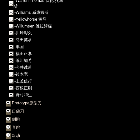
-Warren Thomas 沃伦.托马
斯
-Williams 威廉姆斯
-Yellowhorse 黄马
-Willumsen 维拉姆森
-川崎彰久
-岛田英承
-丰国
-福田正孝
-荒川知芳
-今井诚造
-铃木宽
-上釜信行
-西根正刚
-野村和生
Prototype原型刀
口袋刀
侧跳
直跳
双动