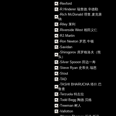
-Rexford
-R.Hinderer 瑞查德.辛德勒
-Rich McDonald 理查.麦克唐
纳
-Riley 莱利
-Riverside West 相田义仁
-RJ.Martin
-Ron Newton 罗恩.牛顿
-Savidan
-Shirogorov 席罗格洛夫（熊
头）
-Silver Spooon 田边一寿
-Steve Ryan 史蒂夫.瑞恩
-Stout
-TAD
-TASHI BHARUCHA 塔什.巴
鲁查
-Terzuola 特左拉
-Todd Begg 陶德.贝格
-Treeman 树人
-Vallotton