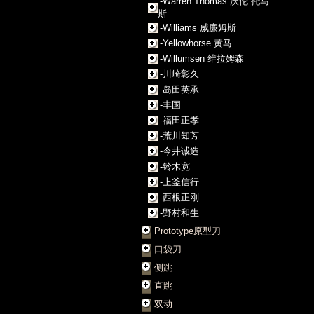
-Warren Thomas 沃伦.托马
斯
-Williams 威廉姆斯
-Yellowhorse 黄马
-Willumsen 维拉姆森
-川崎彰久
-岛田英承
-丰国
-福田正孝
-荒川知芳
-今井诚造
-铃木宽
-上釜信行
-西根正刚
-野村和生
Prototype原型刀
口袋刀
侧跳
直跳
双动