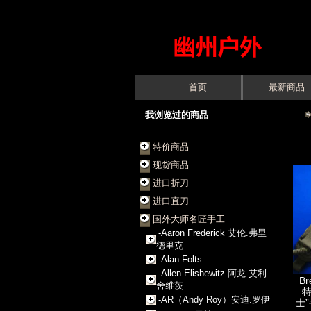
首页
最新商品
我浏览过的商品
特价商品
现货商品
进口折刀
进口直刀
国外大师名匠手工
-Aaron Frederick 艾伦.弗里
德里克
-Alan Folts
-Allen Elishewitz 阿龙.艾利
Br
舍维茨
特
-AR（Andy Roy）安迪.罗伊
士