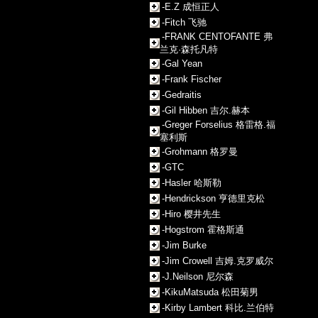
-E.Z 成恒正人
-Fitch 飞驰
-FRANK CENTOFANTE 弗
兰克·森托凡特
-Gal Yean
-Frank Fischer
-Gedraitis
-Gil Hibben 吉尔.赫本
-Greger Forselius 格雷格.福
塞利斯
-Grohmann 格罗曼
-GTC
-Hasler 哈斯勒
-Hendrickson 亨德里克松
-Hiro 樱井先生
-Hogstrom 霍格斯通
-Jim Burke
-Jim Crowell 吉姆.克罗威尔
-J.Neilson 尼尔森
-KikuMatsuda 松田菊男
-Kirby Lambert 科比.兰伯特