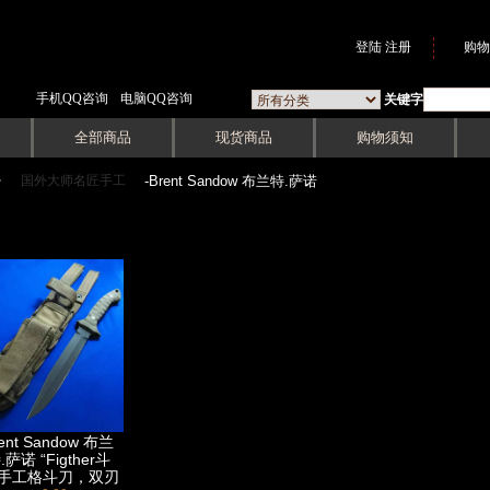
登陆
注册
购物
手机QQ咨询
电脑QQ咨询
关键字
全部商品
现货商品
购物须知
国外大师名匠手工
->
-Brent Sandow 布兰特.萨诺
ent Sandow 布兰
.萨诺 “Figther斗
”手工格斗刀，双刃