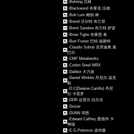
-Behring 贝林
-Blackwood 布莱克.伍德
-Bob Lum 鲍勃.林
-Brend 沃尔特.布兰登
-Brent Sandow 布兰特.萨诺
-Brian Tighe 布莱恩.泰
-Burt Foster 巴特.福斯特
-Claudio Sobral 克劳迪奥.索
巴尔
-CMF Metalworks
-Corbin Steel WRX
-Dalibor 大力波
-Daniel Winkler 丹尼尔.温克
勒
-D.C(Dwaine Carrillo) 丹尼
尔.卡雷罗
-DDR 达雷尔.拉尔夫
-Dozier
-DUNN 邓恩
-Edward Caffrey 爱德华.卡
弗瑞
-E.G.Peterson 皮特森