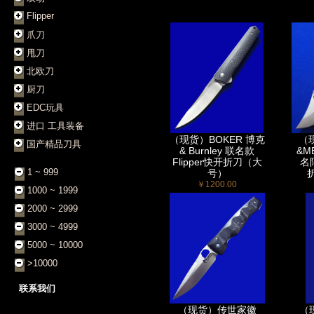
Flipper
爪刀
甩刀
北欧刀
厨刀
EDC玩具
进口 工具装备
（现货）BOKER 博克
（
国产精品刀具
& Burnley 联名款
&M
Flipper快开折刀（大
名限
1 ~ 999
号）
折
￥1200.00
1000 ~ 1999
2000 ~ 2999
3000 ~ 4999
5000 ~ 10000
>10000
联系我们
（现货）传世家徽
（