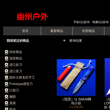
手机QQ咨询
电脑QQ咨询
首页
最新商品
全部商品
我浏览过的商品
查询结果
特价商品
现货商品
进口折刀
进口直刀
国外大师名匠手工
Prototype原型刀
口袋刀
侧跳
（现货）G.SAKAI蜂
（现
直跳
鸟小折
LO
款 
￥1700.00
双动