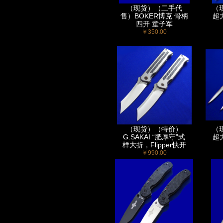
（现货）（二手代
（
售）BOKER博克 骨柄
超
四开 童子军
￥350.00
（现货）（特价）
（
G.SAKAI “肥厚守”式
超
样大折，Flipper快开
￥990.00