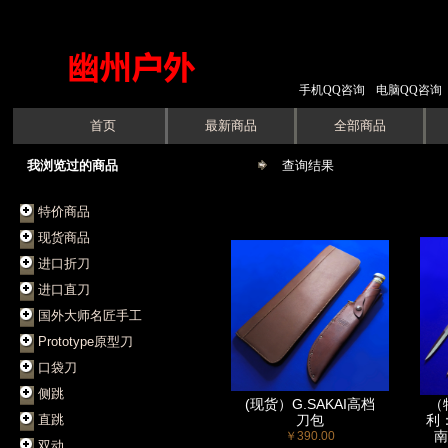
手机QQ咨询
电脑QQ咨询
首页
最新商品
全部商品
我浏览过的商品
查询结果
特价商品
现货商品
进口折刀
进口直刀
国外大师名匠手工
Prototype原型刀
口袋刀
侧跳
(现货）G.SAKAI高档
（
直跳
刀包
利
南
￥390.00
双动