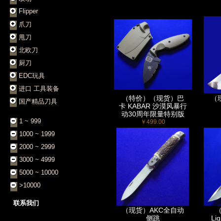
Flipper
爪刀
甩刀
北欧刀
厨刀
EDC玩具
进口 工具装备
（特价）（现货）巴
（现
国产精品刀具
卡 KABAR 沙漠风暴行
动30周年限量特别版
1 ~ 999
￥499.00
1000 ~ 1999
2000 ~ 2999
3000 ~ 4999
5000 ~ 10000
>10000
联系我们
（现货）AKC全自动
侧跳
Li