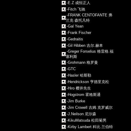
-E.Z 成恒正人
-Fitch 飞驰
-FRANK CENTOFANTE 弗
兰克·森托凡特
-Gal Yean
-Frank Fischer
-Gedraitis
-Gil Hibben 吉尔.赫本
-Greger Forselius 格雷格.福
塞利斯
-Grohmann 格罗曼
-GTC
-Hasler 哈斯勒
-Hendrickson 亨德里克松
-Hiro 樱井先生
-Hogstrom 霍格斯通
-Jim Burke
-Jim Crowell 吉姆.克罗威尔
-J.Neilson 尼尔森
-KikuMatsuda 松田菊男
-Kirby Lambert 科比.兰伯特