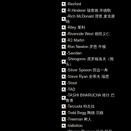
-Rexford
-R.Hinderer 瑞查德.辛德勒
-Rich McDonald 理查.麦克唐
纳
-Riley 莱利
-Riverside West 相田义仁
-RJ.Martin
-Ron Newton 罗恩.牛顿
-Savidan
-Shirogorov 席罗格洛夫（熊
头）
-Silver Spooon 田边一寿
-Steve Ryan 史蒂夫.瑞恩
-Stout
-TAD
-TASHI BHARUCHA 塔什.巴
鲁查
-Terzuola 特左拉
-Todd Begg 陶德.贝格
-Treeman 树人
-Vallotton