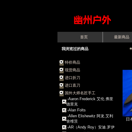
首页
最新商品
我浏览过的商品
特价商品
现货商品
进口折刀
进口直刀
国外大师名匠手工
-Aaron Frederick 艾伦.弗里
德里克
-Alan Folts
-Allen Elishewitz 阿龙.艾利
日
舍维茨
-AR（Andy Roy）安迪.罗伊