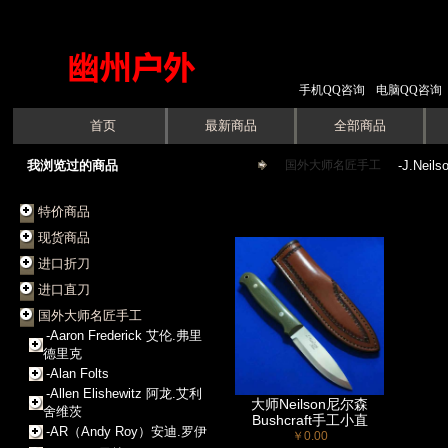
手机QQ咨询
电脑QQ咨询
首页
最新商品
全部商品
我浏览过的商品
国外大师名匠手工
->
-J.Nei
特价商品
现货商品
进口折刀
进口直刀
国外大师名匠手工
-Aaron Frederick 艾伦.弗里
德里克
-Alan Folts
-Allen Elishewitz 阿龙.艾利
大师Neilson尼尔森
舍维茨
Bushcraft手工小直
-AR（Andy Roy）安迪.罗伊
￥0.00