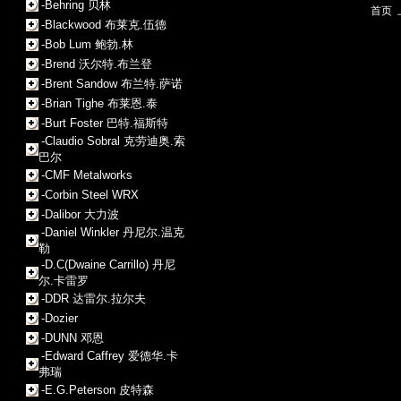
-Behring 贝林
首页
-Blackwood 布莱克.伍德
-Bob Lum 鲍勃.林
-Brend 沃尔特.布兰登
-Brent Sandow 布兰特.萨诺
-Brian Tighe 布莱恩.泰
-Burt Foster 巴特.福斯特
-Claudio Sobral 克劳迪奥.索
巴尔
-CMF Metalworks
-Corbin Steel WRX
-Dalibor 大力波
-Daniel Winkler 丹尼尔.温克
勒
-D.C(Dwaine Carrillo) 丹尼
尔.卡雷罗
-DDR 达雷尔.拉尔夫
-Dozier
-DUNN 邓恩
-Edward Caffrey 爱德华.卡
弗瑞
-E.G.Peterson 皮特森