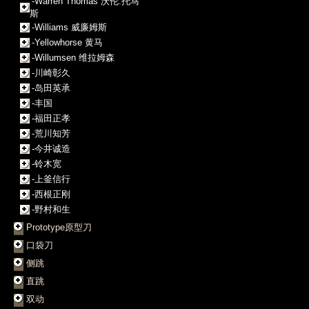
-Warren Thomas 沃伦.托马
斯
-Williams 威廉姆斯
-Yellowhorse 黄马
-Willumsen 维拉姆森
-川崎彰久
-岛田英承
-丰国
-福田正孝
-荒川知芳
-今井诚造
-铃木宽
-上釜信行
-西根正刚
-野村和生
Prototype原型刀
口袋刀
侧跳
直跳
双动