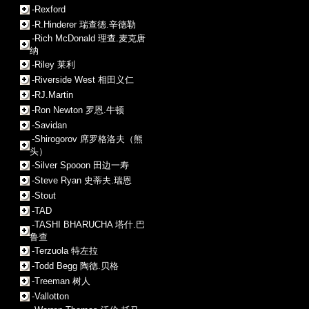
-Rexford
-R.Hinderer 瑞查德.辛德勒
-Rich McDonald 理查.麦克唐
纳
-Riley 莱利
-Riverside West 相田义仁
-RJ.Martin
-Ron Newton 罗恩.牛顿
-Savidan
-Shirogorov 席罗格洛夫（熊
头）
-Silver Spooon 田边一寿
-Steve Ryan 史蒂夫.瑞恩
-Stout
-TAD
-TASHI BHARUCHA 塔什.巴
鲁查
-Terzuola 特左拉
-Todd Begg 陶德.贝格
-Treeman 树人
-Vallotton