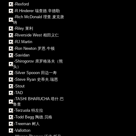
-Rexford
-R.Hinderer 瑞查德.辛德勒
-Rich McDonald 理查.麦克唐
纳
-Riley 莱利
-Riverside West 相田义仁
-RJ.Martin
-Ron Newton 罗恩.牛顿
-Savidan
-Shirogorov 席罗格洛夫（熊
头）
-Silver Spooon 田边一寿
-Steve Ryan 史蒂夫.瑞恩
-Stout
-TAD
-TASHI BHARUCHA 塔什.巴
鲁查
-Terzuola 特左拉
-Todd Begg 陶德.贝格
-Treeman 树人
-Vallotton