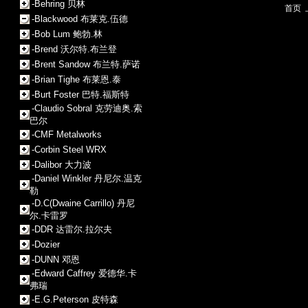
-Behring 贝林
首页
-Blackwood 布莱克.伍德
-Bob Lum 鲍勃.林
-Brend 沃尔特.布兰登
-Brent Sandow 布兰特.萨诺
-Brian Tighe 布莱恩.泰
-Burt Foster 巴特.福斯特
-Claudio Sobral 克劳迪奥.索
巴尔
-CMF Metalworks
-Corbin Steel WRX
-Dalibor 大力波
-Daniel Winkler 丹尼尔.温克
勒
-D.C(Dwaine Carrillo) 丹尼
尔.卡雷罗
-DDR 达雷尔.拉尔夫
-Dozier
-DUNN 邓恩
-Edward Caffrey 爱德华.卡
弗瑞
-E.G.Peterson 皮特森