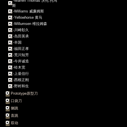
-Warren Thomas 沃伦.托马
斯
-Williams 威廉姆斯
-Yellowhorse 黄马
-Willumsen 维拉姆森
-川崎彰久
-岛田英承
-丰国
-福田正孝
-荒川知芳
-今井诚造
-铃木宽
-上釜信行
-西根正刚
-野村和生
Prototype原型刀
口袋刀
侧跳
直跳
双动