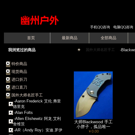
手机QQ咨询
电脑QQ咨询
首页
最新商品
全部商品
我浏览过的商品
国外大师名匠手工
->
-Black
特价商品
现货商品
进口折刀
进口直刀
国外大师名匠手工
-Aaron Frederick 艾伦.弗里
德里克
-Alan Folts
-Allen Elishewitz 阿龙.艾利
大师Blackwood 手工
舍维茨
小胖子，孤品唯一
-AR（Andy Roy）安迪.罗伊
￥0.00