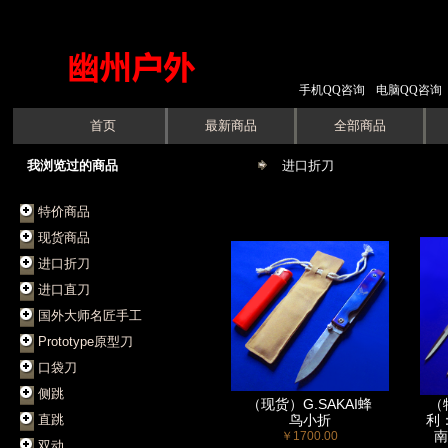
手机QQ咨询
电脑QQ咨询
首页
最新商品
全部商品
我浏览过的商品
进口折刀
特价商品
现货商品
进口折刀
进口直刀
国外大师名匠手工
Prototype原型刀
口袋刀
侧跳
（现货）G.SAKAI蜂
（
直跳
鸟小折
利
南
￥1700.00
双动