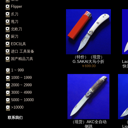
Flipper
爪刀
甩刀
北欧刀
厨刀
EDC玩具
进口 工具装备
（特价）（现货）
国产精品刀具
G.SAKAI大马小折
La
快
￥699.00
1 ~ 999
1000 ~ 1999
2000 ~ 2999
3000 ~ 4999
5000 ~ 10000
>10000
联系我们
（现货）AKC全自动
侧跳
Li