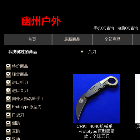
手机QQ咨询
电脑QQ咨询
首页
最新商品
全部商品
我浏览过的商品
爪刀
特价商品
现货商品
进口折刀
进口直刀
国外大师名匠手工
Prototype原型刀
口袋刀
侧跳
CRKT 4040机械爪，
（
直跳
Prototype原型限量
款，全球五只
双动