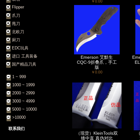
￥0.00
Flipper
爪刀
甩刀
北欧刀
厨刀
EDC玩具
进口 工具装备
Emerson 艾默生
Em
CQC-9折叠爪，手工
E
国产精品刀具
版
￥0.00
1 ~ 999
1000 ~ 1999
2000 ~ 2999
3000 ~ 4999
5000 ~ 10000
>10000
联系我们
（现货）KleinTools双
（
锋中直 真伪对比