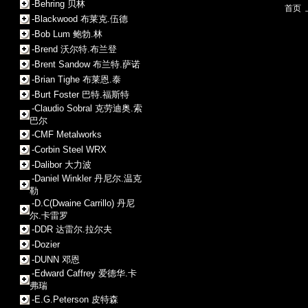
-Behring 贝林
首页
-Blackwood 布莱克.伍德
-Bob Lum 鲍勃.林
-Brend 沃尔特.布兰登
-Brent Sandow 布兰特.萨诺
-Brian Tighe 布莱恩.泰
-Burt Foster 巴特.福斯特
-Claudio Sobral 克劳迪奥.索
巴尔
-CMF Metalworks
-Corbin Steel WRX
-Dalibor 大力波
-Daniel Winkler 丹尼尔.温克
勒
-D.C(Dwaine Carrillo) 丹尼
尔.卡雷罗
-DDR 达雷尔.拉尔夫
-Dozier
-DUNN 邓恩
-Edward Caffrey 爱德华.卡
弗瑞
-E.G.Peterson 皮特森