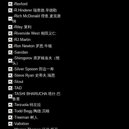
-Rexford
-R.Hinderer 瑞查德.辛德勒
-Rich McDonald 理查.麦克唐
纳
-Riley 莱利
-Riverside West 相田义仁
-RJ.Martin
-Ron Newton 罗恩.牛顿
-Savidan
-Shirogorov 席罗格洛夫（熊
头）
-Silver Spooon 田边一寿
-Steve Ryan 史蒂夫.瑞恩
-Stout
-TAD
-TASHI BHARUCHA 塔什.巴
鲁查
-Terzuola 特左拉
-Todd Begg 陶德.贝格
-Treeman 树人
-Vallotton