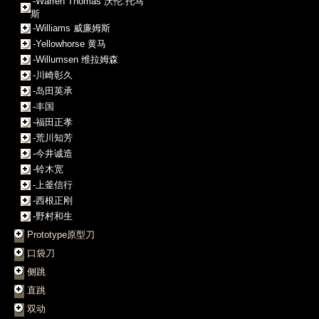
-Warren Thomas 沃伦.托马
斯
-Williams 威廉姆斯
-Yellowhorse 黄马
-Willumsen 维拉姆森
-川崎彰久
-岛田英承
-丰国
-福田正孝
-荒川知芳
-今井诚造
-铃木宽
-上釜信行
-西根正刚
-野村和生
Prototype原型刀
口袋刀
侧跳
直跳
双动