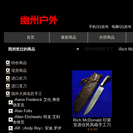
手机QQ咨询
电脑QQ咨询
首页
最新商品
全部商品
我浏览过的商品
国外大师名匠手工
->
-Rich 
特价商品
现货商品
进口折刀
进口直刀
国外大师名匠手工
-Aaron Frederick 艾伦.弗里
德里克
-Alan Folts
-Allen Elishewitz 阿龙.艾利
Rich McDonald 印第
舍维茨
安原住民风格手工刀
-AR（Andy Roy）安迪.罗伊
￥0.00