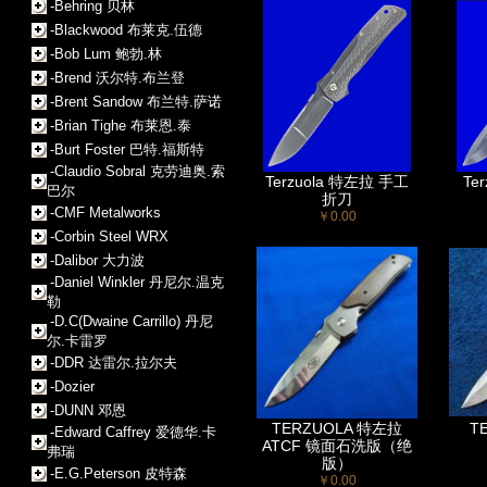
-Behring 贝林
-Blackwood 布莱克.伍德
-Bob Lum 鲍勃.林
-Brend 沃尔特.布兰登
-Brent Sandow 布兰特.萨诺
-Brian Tighe 布莱恩.泰
-Burt Foster 巴特.福斯特
-Claudio Sobral 克劳迪奥.索
Terzuola 特左拉 手工
Te
巴尔
折刀
-CMF Metalworks
￥0.00
-Corbin Steel WRX
-Dalibor 大力波
-Daniel Winkler 丹尼尔.温克
勒
-D.C(Dwaine Carrillo) 丹尼
尔.卡雷罗
-DDR 达雷尔.拉尔夫
-Dozier
-DUNN 邓恩
TERZUOLA 特左拉
T
-Edward Caffrey 爱德华.卡
ATCF 镜面石洗版（绝
弗瑞
版）
-E.G.Peterson 皮特森
￥0.00