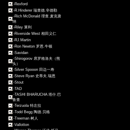
-Rexford
-R.Hinderer 瑞查德.辛德勒
-Rich McDonald 理查.麦克唐
纳
-Riley 莱利
-Riverside West 相田义仁
-RJ.Martin
-Ron Newton 罗恩.牛顿
-Savidan
-Shirogorov 席罗格洛夫（熊
头）
-Silver Spooon 田边一寿
-Steve Ryan 史蒂夫.瑞恩
-Stout
-TAD
-TASHI BHARUCHA 塔什.巴
鲁查
-Terzuola 特左拉
-Todd Begg 陶德.贝格
-Treeman 树人
-Vallotton