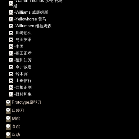
-Warren Thomas 沃伦.托马
斯
-Williams 威廉姆斯
-Yellowhorse 黄马
-Willumsen 维拉姆森
-川崎彰久
-岛田英承
-丰国
-福田正孝
-荒川知芳
-今井诚造
-铃木宽
-上釜信行
-西根正刚
-野村和生
Prototype原型刀
口袋刀
侧跳
直跳
双动