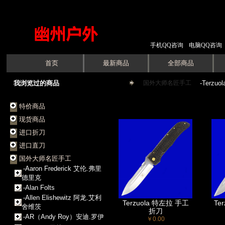
手机QQ咨询
电脑QQ咨询
首页
最新商品
全部商品
我浏览过的商品
国外大师名匠手工
->
-Terzu
特价商品
现货商品
进口折刀
进口直刀
国外大师名匠手工
-Aaron Frederick 艾伦.弗里
德里克
-Alan Folts
-Allen Elishewitz 阿龙.艾利
Terzuola 特左拉 手工
Te
舍维茨
折刀
-AR（Andy Roy）安迪.罗伊
￥0.00