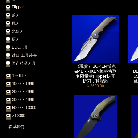
Flipper
爪刀
甩刀
北欧刀
厨刀
EDC玩具
进口 工具装备
国产精品刀具
（现货）BOKER博克
&MERRIKEN梅林肯联
B
1 ~ 999
名限量款Flipper快开
5
折刀，顶配款
跳
1000 ~ 1999
￥3600.00
2000 ~ 2999
3000 ~ 4999
5000 ~ 10000
>10000
联系我们