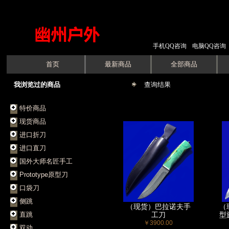
手机QQ咨询
电脑QQ咨询
首页
最新商品
全部商品
我浏览过的商品
查询结果
特价商品
现货商品
进口折刀
进口直刀
国外大师名匠手工
Prototype原型刀
口袋刀
侧跳
（现货）巴拉诺夫手
（
直跳
工刀
型
￥3900.00
双动