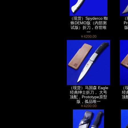
（现货）Spyderco 蜘
（
蛛DEMO版（内部测
P
试版）折刀，存世唯
版
一
￥4200.00
（现货）马国森 Eagle
（现
经典绅士折刀， 大号
经
顶配，Prototype原型
顶配
版，孤品唯一
￥4200.00