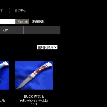
车
会员中心
高级搜索
支付方式
&
BUCK 巴克 &
手工版
Yellowhorse 手工版
110