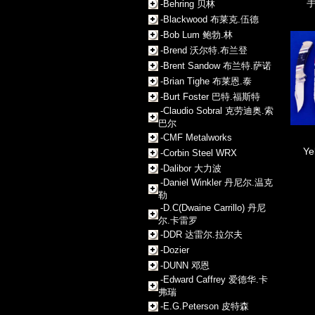
-Behring 贝林
-Blackwood 布莱克.伍德
-Bob Lum 鲍勃.林
-Brend 沃尔特.布兰登
-Brent Sandow 布兰特.萨诺
-Brian Tighe 布莱恩.泰
-Burt Foster 巴特.福斯特
-Claudio Sobral 克劳迪奥.索
巴尔
-CMF Metalworks
Ye
-Corbin Steel WRX
-Dalibor 大力波
-Daniel Winkler 丹尼尔.温克
勒
-D.C(Dwaine Carrillo) 丹尼
尔.卡雷罗
-DDR 达雷尔.拉尔夫
-Dozier
-DUNN 邓恩
-Edward Caffrey 爱德华.卡
弗瑞
-E.G.Peterson 皮特森