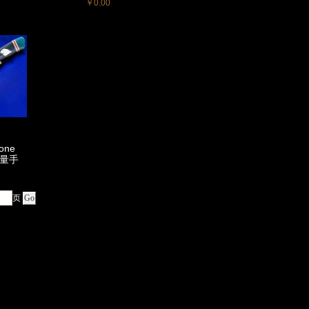
￥0.00
Lone
限量手
）
页