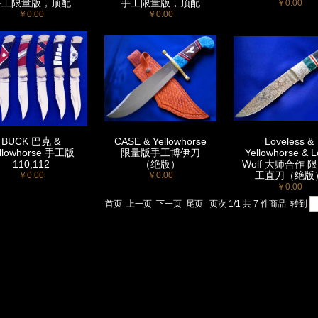
手工限量版，顶配
手工限量版，顶配
￥0.00
￥0.00
￥0.00
BUCK 巴克 &
CASE & Yellowhorse
Loveless &
llowhorse 手工版
限量版手工博伊刀
Yellowhorse & 
110,112
（绝版）
Wolf 大师合作 
工直刀（绝版
￥0.00
￥0.00
￥0.00
首页
上一页
下一页
尾页
页次 1/1 共 7 件商品
转到