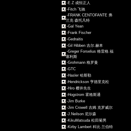
-E.Z 成恒正人
-Fitch 飞驰
-FRANK CENTOFANTE 弗
兰克·森托凡特
-Gal Yean
-Frank Fischer
-Gedraitis
-Gil Hibben 吉尔.赫本
-Greger Forselius 格雷格.福
塞利斯
-Grohmann 格罗曼
-GTC
-Hasler 哈斯勒
-Hendrickson 亨德里克松
-Hiro 樱井先生
-Hogstrom 霍格斯通
-Jim Burke
-Jim Crowell 吉姆.克罗威尔
-J.Neilson 尼尔森
-KikuMatsuda 松田菊男
-Kirby Lambert 科比.兰伯特