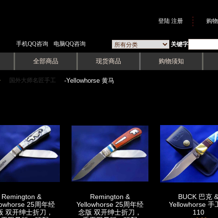
登陆
注册
购物
手机QQ咨询
电脑QQ咨询
关键字
全部商品
现货商品
购物须知
国外大师名匠手工
->
-Yellowhorse 黄马
Remington &
Remington &
BUCK 巴克 
lowhorse 25周年经
Yellowhorse 25周年经
Yellowhorse 
版 双开绅士折刀，
念版 双开绅士折刀，
110