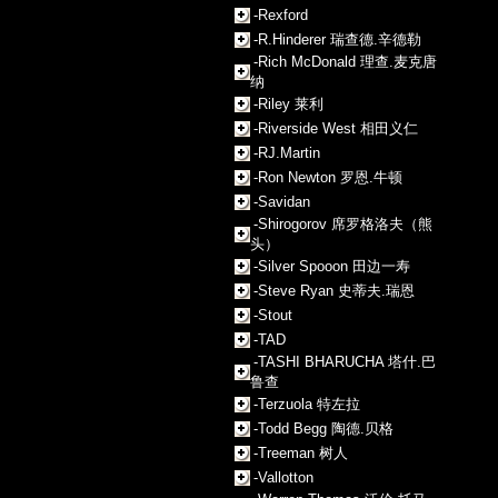
-Rexford
-R.Hinderer 瑞查德.辛德勒
-Rich McDonald 理查.麦克唐
纳
-Riley 莱利
-Riverside West 相田义仁
-RJ.Martin
-Ron Newton 罗恩.牛顿
-Savidan
-Shirogorov 席罗格洛夫（熊
头）
-Silver Spooon 田边一寿
-Steve Ryan 史蒂夫.瑞恩
-Stout
-TAD
-TASHI BHARUCHA 塔什.巴
鲁查
-Terzuola 特左拉
-Todd Begg 陶德.贝格
-Treeman 树人
-Vallotton