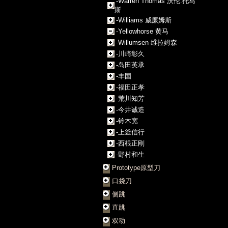
-Warren Thomas 沃伦.托马
斯
-Williams 威廉姆斯
-Yellowhorse 黄马
-Willumsen 维拉姆森
-川崎彰久
-岛田英承
-丰国
-福田正孝
-荒川知芳
-今井诚造
-铃木宽
-上釜信行
-西根正刚
-野村和生
Prototype原型刀
口袋刀
侧跳
直跳
双动