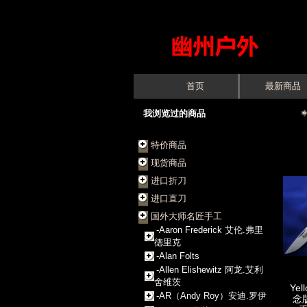
首页
最新商品
我浏览过的商品
特价商品
现货商品
进口折刀
进口直刀
国外大师名匠手工
-Aaron Frederick 艾伦.弗里
德里克
-Alan Folts
-Allen Elishewitz 阿龙.艾利
舍维茨
Yel
-AR（Andy Roy）安迪.罗伊
念