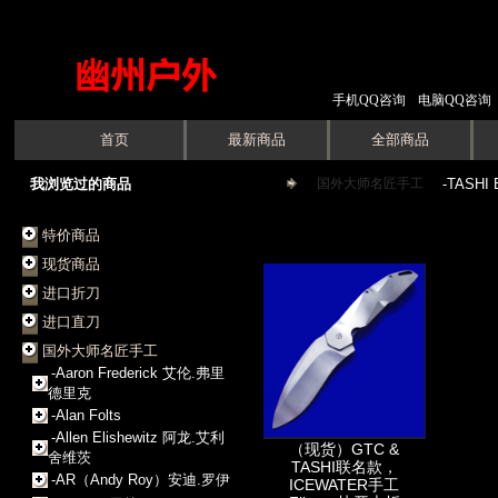
手机QQ咨询
电脑QQ咨询
首页
最新商品
全部商品
我浏览过的商品
国外大师名匠手工
->
-TASH
特价商品
现货商品
进口折刀
进口直刀
国外大师名匠手工
-Aaron Frederick 艾伦.弗里
德里克
-Alan Folts
-Allen Elishewitz 阿龙.艾利
（现货）GTC &
舍维茨
TASHI联名款，
-AR（Andy Roy）安迪.罗伊
ICEWATER手工