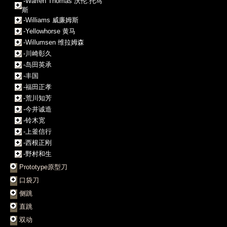
-Warren Thomas 沃伦.托马
斯
-Williams 威廉姆斯
-Yellowhorse 黄马
-Willumsen 维拉姆森
-川崎彰久
-岛田英承
-丰国
-福田正孝
-荒川知芳
-今井诚造
-铃木宽
-上釜信行
-西根正刚
-野村和生
Prototype原型刀
口袋刀
侧跳
直跳
双动