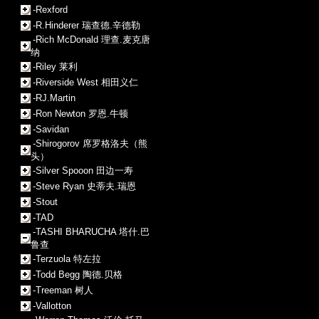
-Rexford
-R.Hinderer 瑞查德.辛德勒
-Rich McDonald 理查.麦克唐
纳
-Riley 莱利
-Riverside West 相田义仁
-RJ.Martin
-Ron Newton 罗恩.牛顿
-Savidan
-Shirogorov 席罗格洛夫（熊
头）
-Silver Spooon 田边一寿
-Steve Ryan 史蒂夫.瑞恩
-Stout
-TAD
-TASHI BHARUCHA 塔什.巴
鲁查
-Terzuola 特左拉
-Todd Begg 陶德.贝格
-Treeman 树人
-Vallotton