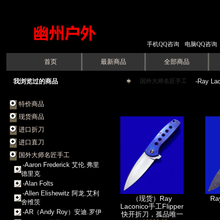
手机QQ咨询
电脑QQ咨询
首页
最新商品
全部商品
我浏览过的商品
国外大师名匠手工
->
-Ray La
特价商品
现货商品
进口折刀
进口直刀
国外大师名匠手工
-Aaron Frederick 艾伦.弗里
德里克
-Alan Folts
-Allen Elishewitz 阿龙.艾利
（现货）Ray
Ra
舍维茨
Laconico手工Flipper
-AR（Andy Roy）安迪.罗伊
快开折刀，孤品唯一