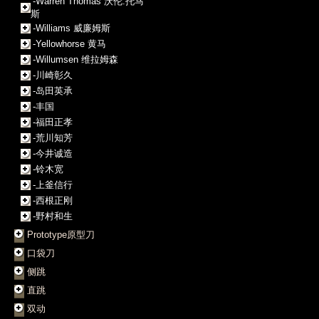
-Warren Thomas 沃伦.托马
斯
-Williams 威廉姆斯
-Yellowhorse 黄马
-Willumsen 维拉姆森
-川崎彰久
-岛田英承
-丰国
-福田正孝
-荒川知芳
-今井诚造
-铃木宽
-上釜信行
-西根正刚
-野村和生
Prototype原型刀
口袋刀
侧跳
直跳
双动