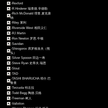
-Rexford
-R.Hinderer 瑞查德.辛德勒
-Rich McDonald 理查.麦克唐
纳
-Riley 莱利
-Riverside West 相田义仁
-RJ.Martin
-Ron Newton 罗恩.牛顿
-Savidan
-Shirogorov 席罗格洛夫（熊
头）
-Silver Spooon 田边一寿
-Steve Ryan 史蒂夫.瑞恩
-Stout
-TAD
-TASHI BHARUCHA 塔什.巴
鲁查
-Terzuola 特左拉
-Todd Begg 陶德.贝格
-Treeman 树人
-Vallotton